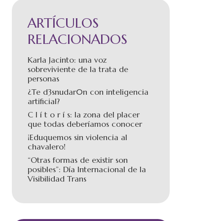
ARTÍCULOS
RELACIONADOS
Karla Jacinto: una voz
sobreviviente de la trata de
personas
¿Te d3snudar0n con inteligencia
artificial?
C l í t o r í s: la zona del placer
que todas deberíamos conocer
¡Eduquemos sin violencia al
chavalero!
“Otras formas de existir son
posibles”: Día Internacional de la
Visibilidad Trans