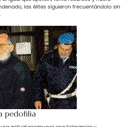
denado, las élites siguieron frecuentándolo sin
.
 pedofilia
tura actual promueve esa tolerancia y