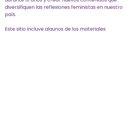
diversifiquen las reflexiones feministas en nuestro
país.
Este sitio incluye algunos de los materiales
producidos por Grupo Venancia en diversos
formatos antes y después de la cancelación. Incluye
contenido publicado en nuestro viejo sitio web,
principalmente en temas de prevención, atención y
denuncia de violencias machistas.
También encontrarás materiales históricos usados
en los procesos de formación, o producidos durante
esos años, y nuevos contenidos en formatos
actuales, que seguimos elaborando en alianza con
redes nacionales e internacionales. Ahora, además
de
Facebook
y
YouTube
, estamos en
Instagram
y
Spotify
.