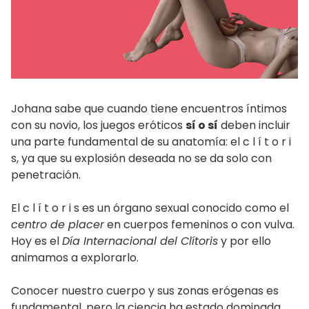
Johana sabe que cuando tiene encuentros íntimos
con su novio, los juegos eróticos
sí o sí
deben incluir
una parte fundamental de su anatomía: el c l í t o r i
s, ya que su explosión deseada no se da solo con
penetración.
El c l í t o r i s es un órgano sexual conocido como el
centro de placer
en cuerpos femeninos o con vulva.
Hoy es el
Día Internacional del Clítoris
y por ello
animamos a explorarlo.
Conocer nuestro cuerpo y sus zonas erógenas es
fundamental, pero la ciencia ha estado dominada