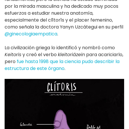
por la mirada masculina y ha dedicado muy pocos
esfuerzos a estudiar nuestra anatomía,
especialmente del cl1tor1s y el placer femenino,
como señala la doctora Yanyn Uzcátegui en su perfil
@ginecologiaempatica
.
La civilización griega lo identificó y nombró como
Keitoris
y creó el verbo
kleitoriázein
para acariciarlo,
pero
fue hasta 1998 que la ciencia pudo describir la
estructura de este órgano
.