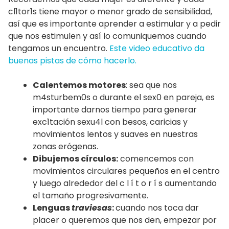
cl1tor1s tiene mayor o menor grado de sensibilidad,
así que es importante aprender a estimular y a pedir
que nos estimulen y así lo comuniquemos cuando
tengamos un encuentro.
Este video educativo da
buenas pistas de cómo hacerlo.
Calentemos motores
: sea que nos
m4sturbem0s o durante el sex0 en pareja, es
importante darnos tiempo para generar
exc1tación sexu4l con besos, caricias y
movimientos lentos y suaves en nuestras
zonas erógenas.
Dibujemos círculos:
comencemos con
movimientos circulares pequeños en el centro
y luego alrededor del c l í t o r í s aumentando
el tamaño progresivamente.
Lenguas
traviesas
:
cuando nos toca dar
placer o queremos que nos den, empezar por