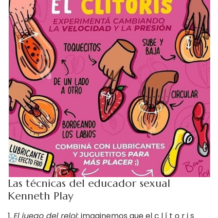
Las técnicas del educador sexual
Kenneth Play
1.
El juego del reloj:
imaginemos que el c l í t o r i s