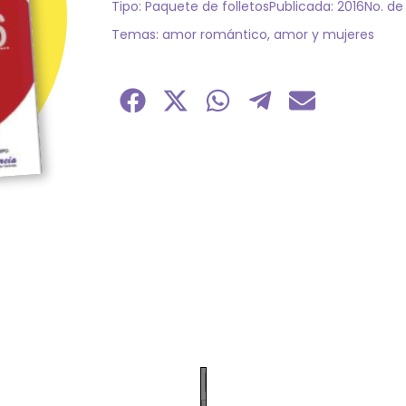
Tipo:
Paquete de folletos
Publicada: 2016
No. de
Temas:
amor romántico
,
amor y mujeres
Compartir
Compartir
Compartir
Compartir
Compartir
en
en
en
en
en
Facebook
X
WhatsApp
Telegram
Email
(Twitter)