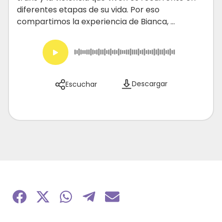
diferentes etapas de su vida. Por eso
compartimos la experiencia de Bianca, ...
Descargar
Escuchar
Compartir
Compartir
Compartir
Compartir
Compartir
en
en
en
en
en
Facebook
X
WhatsApp
Telegram
Email