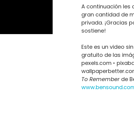
A continuación les
gran cantidad de m
privada. ¡Gracias 
sostiene!
Este es un video si
gratuito de las im
pexels.com • pixaba
wallpaperbetter.co
To Remember
de B
www.bensound.co