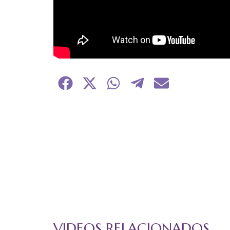
Compartir
Compartir
Compartir
Compartir
Compartir
en
en
en
en
en
Facebook
X
WhatsApp
Telegram
Email
(Twitter)
VIDEOS RELACIONADOS