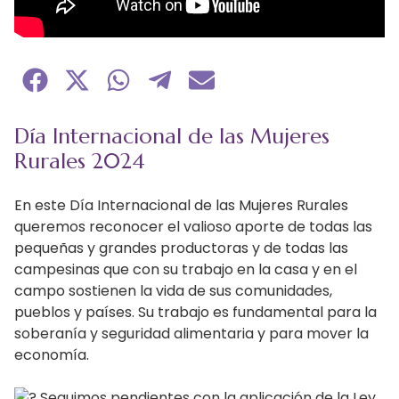
Compartir
Compartir
Compartir
Compartir
Compartir
en
en
en
en
en
Facebook
X
WhatsApp
Telegram
Email
(Twitter)
Día Internacional de las Mujeres
Rurales 2024
En este Día Internacional de las Mujeres Rurales
queremos reconocer el valioso aporte de todas las
pequeñas y grandes productoras y de todas las
campesinas que con su trabajo en la casa y en el
campo sostienen la vida de sus comunidades,
pueblos y países. Su trabajo es fundamental para la
soberanía y seguridad alimentaria y para mover la
economía.
Seguimos pendientes con la aplicación de la Ley