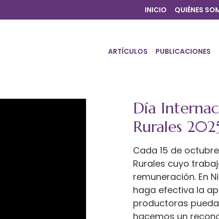
INICIO
QUIÉNES SO
ARTÍCULOS
PUBLICACIONES
Día Internac
Rurales 202
Cada 15 de octubre 
Rurales cuyo trabajo
remuneración. En 
haga efectiva la apl
productoras puedan
hacemos un reconoc