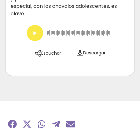
especial, con los chavalos adolescentes, es
clave. ...
Descargar
Escuchar
Compartir
Compartir
Compartir
Compartir
Compartir
en
en
en
en
en
Facebook
X
WhatsApp
Telegram
Email