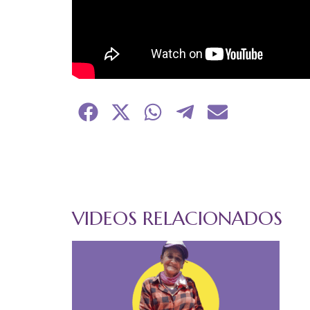
Compartir
Compartir
Compartir
Compartir
Compartir
en
en
en
en
en
Facebook
X
WhatsApp
Telegram
Email
(Twitter)
VIDEOS RELACIONADOS