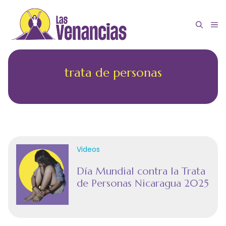
Saltar
al
M
contenido
trata de personas
Videos
Día Mundial contra la Trata
de Personas Nicaragua 2025