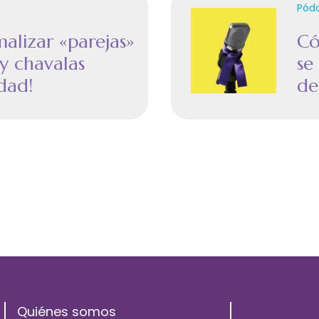
Pód
alizar «parejas»
Có
y chavalas
se
dad!
de
Quiénes somos