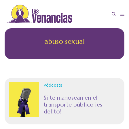
Saltar
al
M
contenido
abuso sexual
Pódcasts
Si te manosean en el
transporte público ¡es
delito!