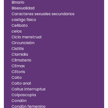
Binario
Bisexualidad
Caracteres sexuales secundarios
castigo fisico
Celibato
celos
Ciclo menstrual
Circuncisión
Cistitis
Clamidia
Climaterio
Clímax
Clítoris
Coito
Coito anal
Coitus interruptus
Colposcopía
Condón
Condón femenino