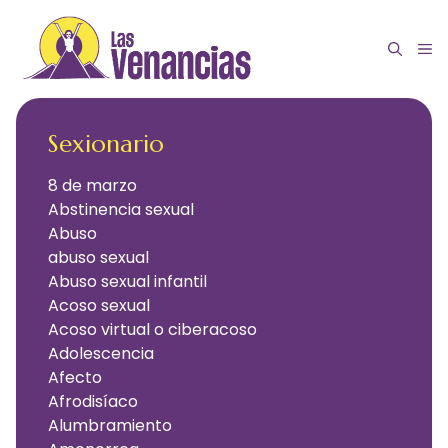
Saltar
al
M
contenido
Sexionario
8 de marzo
Abstinencia sexual
Abuso
abuso sexual
Abuso sexual infantil
Acoso sexual
Acoso virtual o ciberacoso
Adolescencia
Afecto
Afrodisíaco
Alumbramiento