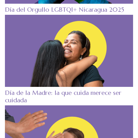
Día del Orgullo LGBTQI+ Nicaragua 2025
Día de la Madre: la que cuida merece ser
cuidada