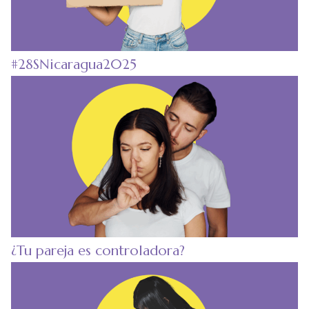
#28SNicaragua2025
¿Tu pareja es controladora?