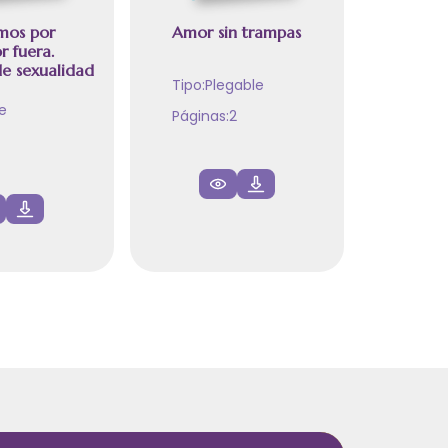
mos por
Amor sin trampas
r fuera.
e sexualidad
Tipo:
Plegable
e
Páginas:
2