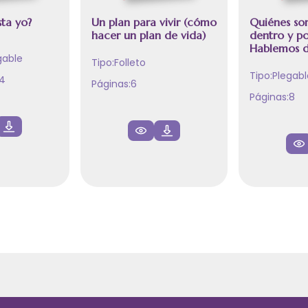
ta yo?
Un plan para vivir (cómo
Quiénes so
hacer un plan de vida)
dentro y po
Hablemos d
gable
Tipo:
Folleto
Tipo:
Plegabl
4
Páginas:
6
Páginas:
8