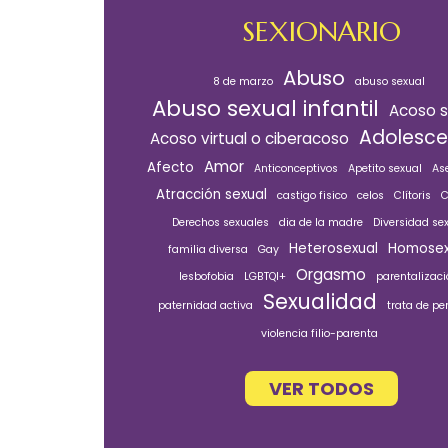
SEXIONARIO
Abuso
8 de marzo
abuso sexual
Abuso sexual infantil
Acoso s
Adolesce
Acoso virtual o ciberacoso
Amor
Afecto
Anticonceptivos
Apetito sexual
Ase
Atracción sexual
castigo fisico
celos
Clítoris
C
Derechos sexuales
dia de la madre
Diversidad se
Heterosexual
Homosex
familia diversa
Gay
Orgasmo
lesbofobia
LGBTQI+
parentalizac
Sexualidad
paternidad activa
trata de pe
violencia filio-parenta
VER TODOS