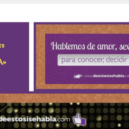
ES
A»